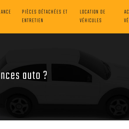
RANCE
PIÈCES DÉTACHÉES ET
LOCATION DE
AC
ENTRETIEN
VÉHICULES
VÉ
nces auto ?