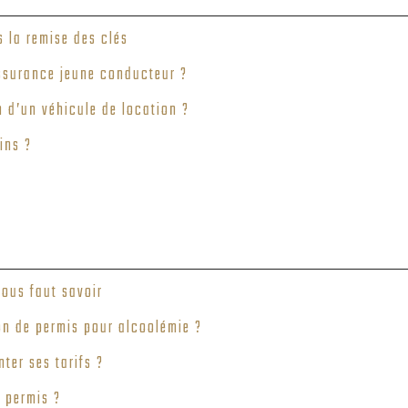
s la remise des clés
ssurance jeune conducteur ?
n d’un véhicule de location ?
ins ?
vous faut savoir
n de permis pour alcoolémie ?
ter ses tarifs ?
e permis ?