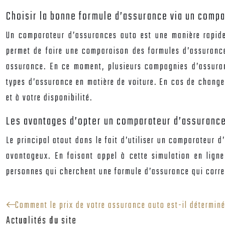
Choisir la bonne formule d’assurance via un comp
Un
comparateur d’assurances auto
est une manière rapide
permet de faire une comparaison des formules d’assurance 
assurance. En ce moment, plusieurs compagnies d’assurance
types d’assurance en matière de voiture. En cas de change
et à votre disponibilité.
Les avantages d’opter un comparateur d’assurance
Le principal atout dans le fait d’utiliser un
comparateur d
avantageux. En faisant appel à cette simulation en ligne
personnes qui cherchent une formule d’assurance qui corres
Comment le prix de votre assurance auto est-il déterminé
Actualités du site