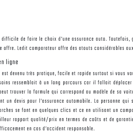
 difficile de faire le choix d’une assurance auto. Toutefois
e offre. Ledit comparateur offre des atouts considérables aux
n ligne
o
est devenu très pratique, facile et rapide surtout si vous vo
soins ressemblait à un long parcours car il fallait déplace
peut trouver la formule qui correspond au modèle de sa voit
ent un devis pour l’assurance automobile. La personne qui s
arches se font en quelques clics et ce en utilisant un comp
lleur rapport qualité/prix en termes de coûts et de garantie
efficacement en cas d’accident responsable.