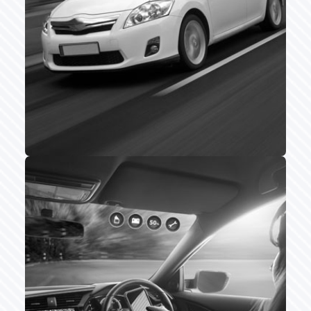
accessible à tout
moment en cas
d’accident ou de
batterie déchargée.
Auto hybride
Souscrivez en ligne des
contrats d’assurance