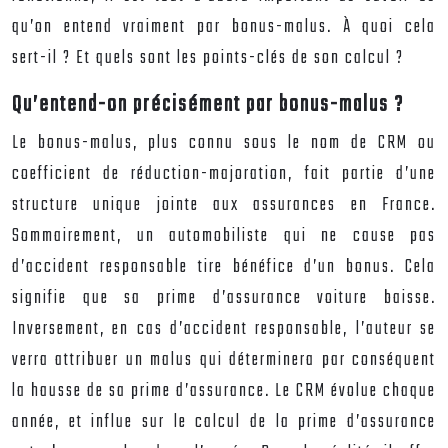
qu’on entend vraiment par bonus-malus. À quoi cela
sert-il ? Et quels sont les points-clés de son calcul ?
Qu’entend-on précisément par bonus-malus ?
Le bonus-malus, plus connu sous le nom de CRM ou
coefficient de réduction-majoration, fait partie d’une
structure unique jointe aux assurances en France.
Sommairement, un automobiliste qui ne cause pas
d’accident responsable tire bénéfice d’un bonus. Cela
signifie que sa prime d’assurance voiture baisse.
Inversement, en cas d’accident responsable, l’auteur se
verra attribuer un malus qui déterminera par conséquent
la hausse de sa prime d’assurance. Le CRM évolue chaque
année, et influe sur le calcul de la prime d’
assurance