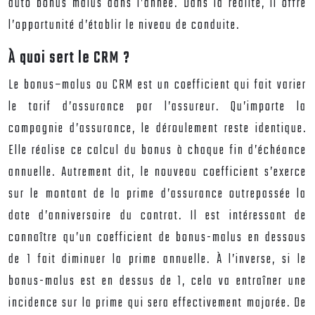
auto bonus malus
dans l’année. Dans la réalité, il offre
l’opportunité d’établir le niveau de conduite.
À
quoi sert le CRM ?
Le
bonus
–
malus
ou CRM est un coefficient qui fait varier
le tarif d’assurance par l’assureur. Qu’importe la
compagnie d’assurance, le déroulement reste identique.
Elle réalise ce calcul du bonus à chaque fin d’échéance
annuelle. Autrement dit, le nouveau coefficient s’exerce
sur le montant de la prime d’assurance outrepassée la
date d’anniversaire du contrat. Il est intéressant de
connaître qu’un coefficient de bonus-malus en dessous
de 1 fait diminuer la prime annuelle. À l’inverse, si le
bonus-malus est en dessus de 1, cela va entraîner une
incidence sur la prime qui sera effectivement majorée. De